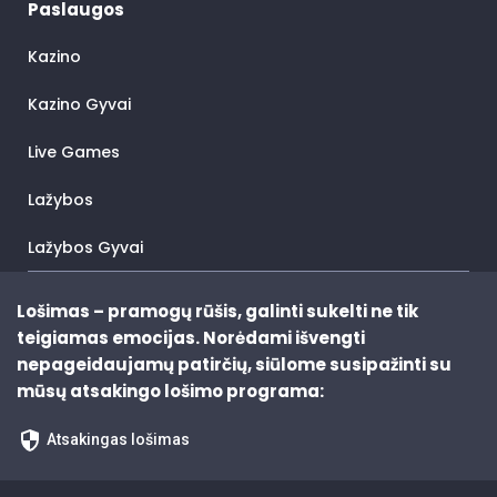
Paslaugos
Kazino
Kazino Gyvai
Live Games
Lažybos
Lažybos Gyvai
Lošimas – pramogų rūšis, galinti sukelti ne tik
teigiamas emocijas. Norėdami išvengti
nepageidaujamų patirčių, siūlome susipažinti su
mūsų atsakingo lošimo programa:
Atsakingas lošimas