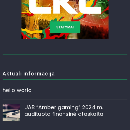
Aktuali informacija
hello world
UAB “Amber gaming” 2024 m.
audituota finansinė ataskaita