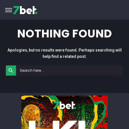
NOTHING FOUND
Apologies, but no results were found. Perhaps searching will
help find a related post.
SEARCH BUTTON
Search
for: