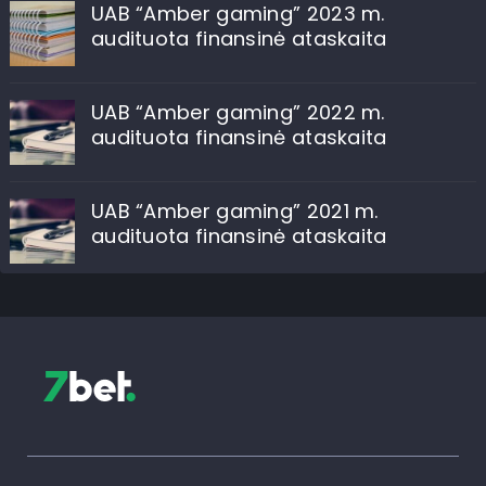
UAB “Amber gaming” 2023 m.
audituota finansinė ataskaita
UAB “Amber gaming” 2022 m.
audituota finansinė ataskaita
UAB “Amber gaming” 2021 m.
audituota finansinė ataskaita