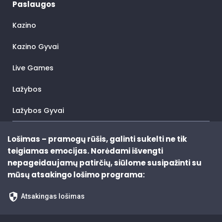
Paslaugos
Kazino
Kazino Gyvai
Live Games
Lažybos
Lažybos Gyvai
Lošimas – pramogų rūšis, galinti sukelti ne tik
teigiamas emocijas. Norėdami išvengti
nepageidaujamų patirčių, siūlome susipažinti su
mūsų atsakingo lošimo programa:
Atsakingas lošimas