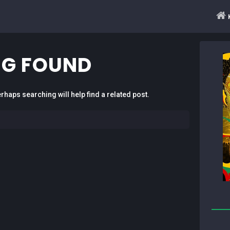
NG FOUND
rhaps searching will help find a related post.