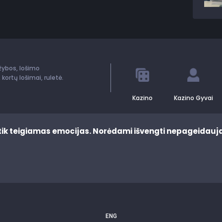
ažybos, lošimo
kortų lošimai, ruletė.
Kazino
Kazino Gyvai
e tik teigiamas emocijas. Norėdami išvengti nepageidauj
ENG