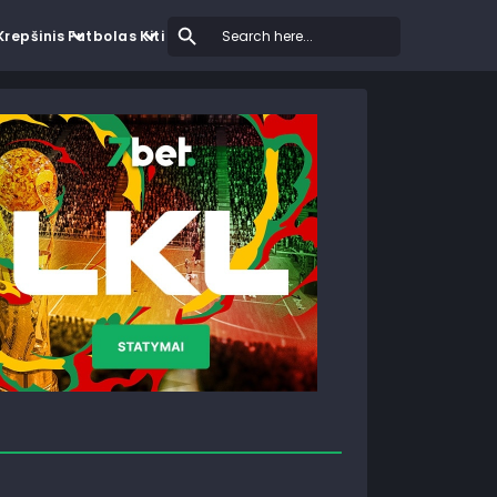
SEARCH BUTTON
Search
Krepšinis
Futbolas
Kiti
for: