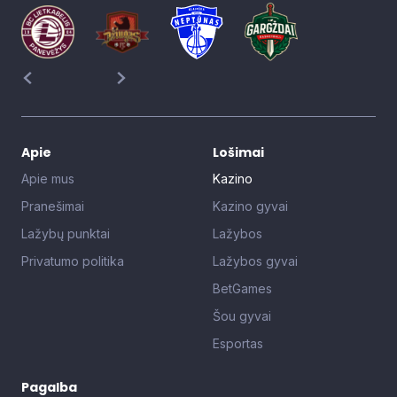
Apie
Lošimai
Apie mus
Kazino
Pranešimai
Kazino gyvai
Lažybų punktai
Lažybos
Privatumo politika
Lažybos gyvai
BetGames
Šou gyvai
Esportas
Pagalba