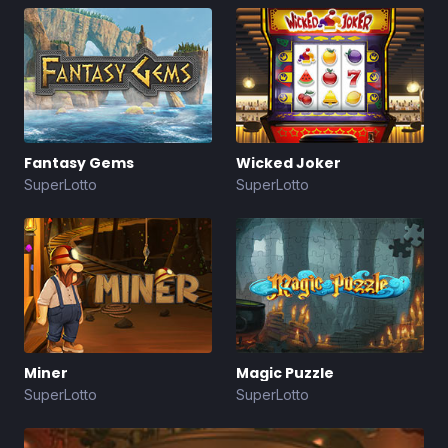
Fantasy Gems
Wicked Joker
SuperLotto
SuperLotto
Miner
Magic Puzzle
SuperLotto
SuperLotto