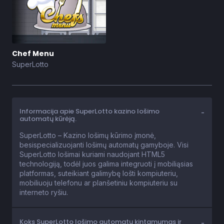
Chef Menu
SuperLotto
Informacija apie SuperLotto kazino lošimo
automatų kūrėją.
SuperLotto – Kazino lošimų kūrimo įmonė,
besispecializuojanti lošimų automatų gamyboje. Visi
SuperLotto lošimai kuriami naudojant HTML5
technologiją, todėl juos galima integruoti į mobiliąsias
platformas, suteikiant galimybę lošti kompiuteriu,
mobiliuoju telefonu ar planšetiniu kompiuteriu su
interneto ryšiu.
Koks SuperLotto lošimo automatų kintamumas ir