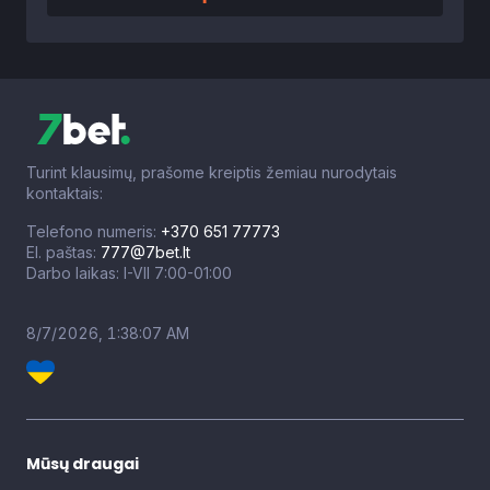
Turint klausimų, prašome kreiptis žemiau nurodytais
kontaktais:
Telefono numeris:
+370 651 77773
El. paštas:
777@7bet.lt
Darbo laikas: I-VII 7:00-01:00
8/7/2026, 1:38:08 AM
Mūsų draugai