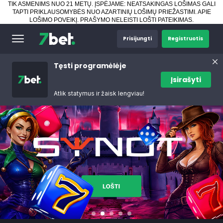
TIK ASMENIMS NUO 21 METŲ. ĮSPĖJAME: NEATSAKINGAS LOŠIMAS GALI
TAPTI PRIKLAUSOMYBĖS NUO AZARTINIŲ LOŠIMŲ PRIEŽASTIMI.
APIE
LOŠIMO POVEIKĮ
.
PRAŠYMO NELEISTI LOŠTI PATEIKIMAS
.
Prisijungti
Registruotis
Tęsti programėlėje
Įsirašyti
Atlik statymus ir žaisk lengviau!