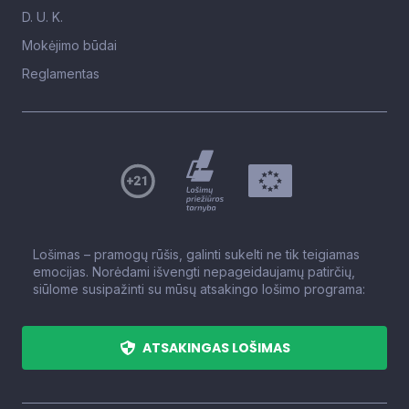
D. U. K.
Mokėjimo būdai
Reglamentas
Lošimas – pramogų rūšis, galinti sukelti ne tik teigiamas
emocijas. Norėdami išvengti nepageidaujamų patirčių,
siūlome susipažinti su mūsų atsakingo lošimo programa:
ATSAKINGAS LOŠIMAS