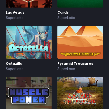
Las Vegas
Cards
SuperLotto
SuperLotto
Octazilla
Pyramid Treasures
SuperLotto
SuperLotto