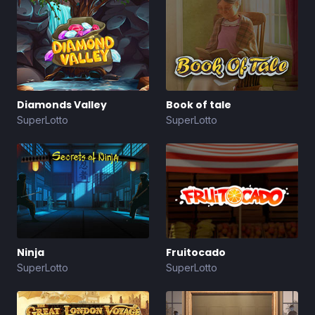
Diamonds Valley
Book of tale
SuperLotto
SuperLotto
Ninja
Fruitocado
SuperLotto
SuperLotto