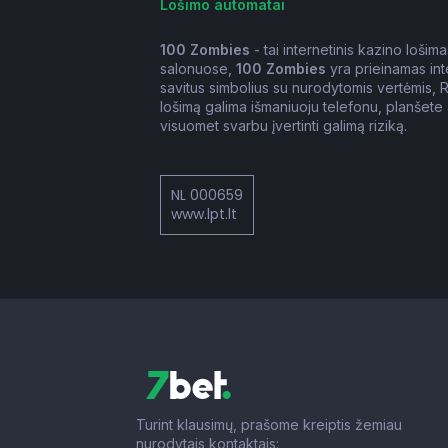
Lošimo automatai
100 Zombies
- tai internetinis kazino lošim
salonuose,
100 Zombies
yra prieinamas int
savitus simbolius su nurodytomis vertėmis, RTP
lošimą galima išmaniuoju telefonu, planšete 
visuomet svarbu įvertinti galimą riziką.
NL 000659
www.lpt.lt
Turint klausimų, prašome kreiptis žemiau
nurodytais kontaktais: