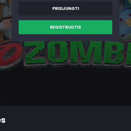
PRISIJUNGTI
REGISTRUOTIS
es