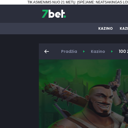
TIK ASMENIMS NUO 21 METŲ. ĮSPĖJAME: NEATSAKINGAS LO
KAZINO
KAZ
Pradžia
Kazino
100