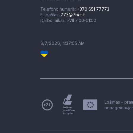
Telefono numeris:
+370 651 77773
El. paštas:
777@7bet.lt
Darbo laikas: I-VII 7:00-01:00
8/7/2026, 4:37:06 AM
Lošimas – pram
nepageidaujamų