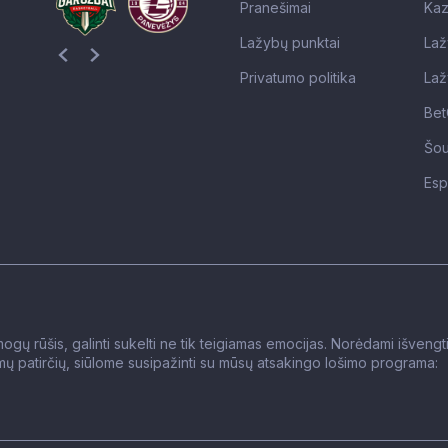
Pranešimai
Kaz
Lažybų punktai
Laž
Privatumo politika
Laž
Be
Šou
Esp
ogų rūšis, galinti sukelti ne tik teigiamas emocijas. Norėdami išvengt
 patirčių, siūlome susipažinti su mūsų atsakingo lošimo programa: