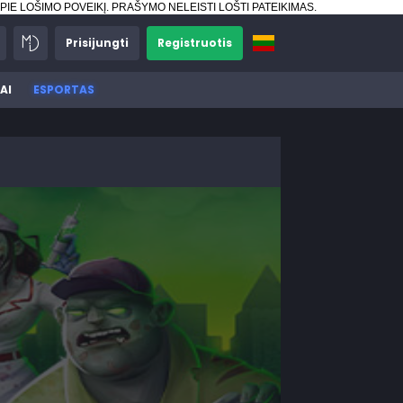
PIE LOŠIMO POVEIKĮ
.
PRAŠYMO NELEISTI LOŠTI PATEIKIMAS
.
Prisijungti
Registruotis
AI
ESPORTAS