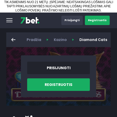
TIK ASMENIMS NUO 21 METŲ. ĮSPĖJAME: NEATSAKINGAS LOŠIMAS GALI
TAPTI PRIKLAUSOMYBĖS NUO AZARTINIŲ LOŠIMŲ PRIEŽASTIMI.
APIE
LOŠIMO POVEIKĮ
.
PRAŠYMO NELEISTI LOŠTI PATEIKIMAS
.
Prisijungti
Registruotis
Pradžia
Kazino
Diamond Cats
PRISIJUNGTI
REGISTRUOTIS