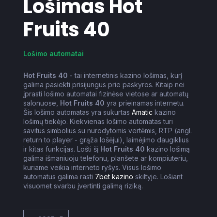
Lošimas
Hot
Fruits 40
Lošimo automatai
Hot Fruits 40
- tai internetinis kazino lošimas, kurį
galima pasiekti prisijungus prie paskyros. Kitaip nei
įprasti lošimo automatai fizinėse vietose ar automatų
salonuose,
Hot Fruits 40
yra prieinamas internetu.
Šis lošimo automatas yra sukurtas
Amatic
kazino
lošimų tiekėjo. Kiekvienas lošimo automatas turi
savitus simbolius su nurodytomis vertėmis, RTP (angl.
return to player - grąža lošėjui), laimėjimo daugiklius
ir kitas funkcijas. Lošti šį
Hot Fruits 40
kazino lošimą
galima išmaniuoju telefonu, planšete ar kompiuteriu,
kuriame veikia interneto ryšys. Visus lošimo
automatus galima rasti
7bet kazino
skiltyje. Lošiant
visuomet svarbu įvertinti galimą riziką.