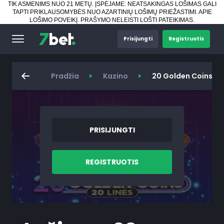
TIK ASMENIMS NUO 21 METŲ. ĮSPĖJAME: NEATSAKINGAS LOŠIMAS GALI
TAPTI PRIKLAUSOMYBĖS NUO AZARTINIŲ LOŠIMŲ PRIEŽASTIMI.
APIE
LOŠIMO POVEIKĮ
.
PRAŠYMO NELEISTI LOŠTI PATEIKIMAS
.
Prisijungti
Registruotis
Pradžia
Kazino
20 Golden Coins
PRISIJUNGTI
REGISTRUOTIS