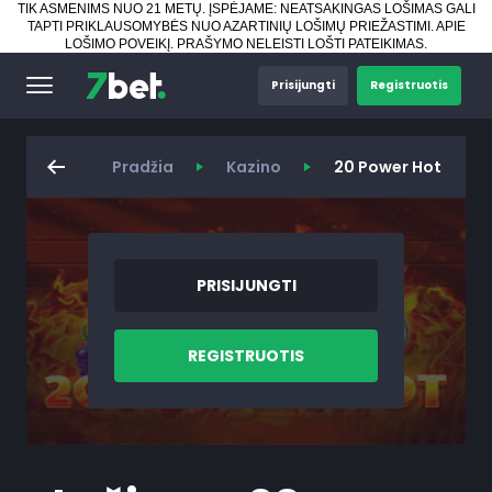
TIK ASMENIMS NUO 21 METŲ. ĮSPĖJAME: NEATSAKINGAS LOŠIMAS GALI
TAPTI PRIKLAUSOMYBĖS NUO AZARTINIŲ LOŠIMŲ PRIEŽASTIMI.
APIE
LOŠIMO POVEIKĮ
.
PRAŠYMO NELEISTI LOŠTI PATEIKIMAS
.
Prisijungti
Registruotis
Pradžia
Kazino
20 Power Hot
PRISIJUNGTI
REGISTRUOTIS