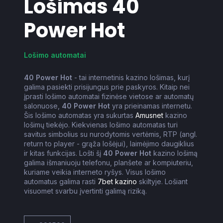
Lošimas
40
Power Hot
Lošimo automatai
40 Power Hot
- tai internetinis kazino lošimas, kurį
galima pasiekti prisijungus prie paskyros. Kitaip nei
įprasti lošimo automatai fizinėse vietose ar automatų
salonuose,
40 Power Hot
yra prieinamas internetu.
Šis lošimo automatas yra sukurtas
Amusnet
kazino
lošimų tiekėjo. Kiekvienas lošimo automatas turi
savitus simbolius su nurodytomis vertėmis, RTP (angl.
return to player - grąža lošėjui), laimėjimo daugiklius
ir kitas funkcijas. Lošti šį
40 Power Hot
kazino lošimą
galima išmaniuoju telefonu, planšete ar kompiuteriu,
kuriame veikia interneto ryšys. Visus lošimo
automatus galima rasti
7bet kazino
skiltyje. Lošiant
visuomet svarbu įvertinti galimą riziką.