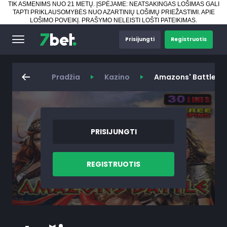
TIK ASMENIMS NUO 21 METŲ. ĮSPĖJAME: NEATSAKINGAS LOŠIMAS GALI
TAPTI PRIKLAUSOMYBĖS NUO AZARTINIŲ LOŠIMŲ PRIEŽASTIMI.
APIE
LOŠIMO POVEIKĮ
.
PRAŠYMO NELEISTI LOŠTI PATEIKIMAS
.
Prisijungti
Registruotis
Pradžia
Kazino
Amazons' Battle
PRISIJUNGTI
REGISTRUOTIS