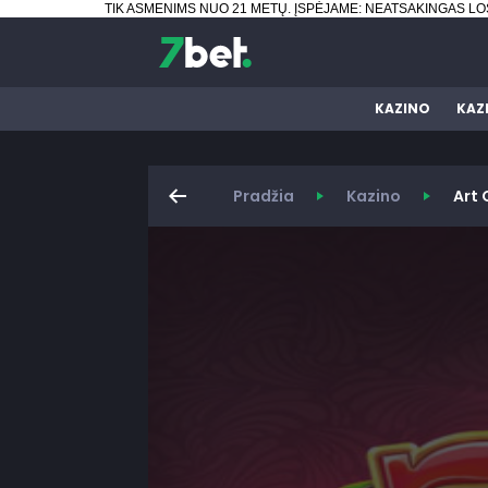
TIK ASMENIMS NUO 21 METŲ. ĮSPĖJAME: NEATSAKINGAS LO
KAZINO
KAZ
Pradžia
Kazino
Art 