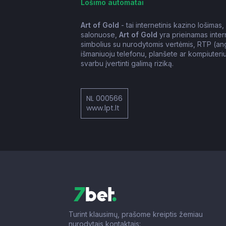
Lošimo automatai
Art of Gold
- tai internetinis kazino lošimas
salonuose,
Art of Gold
yra prieinamas inter
simbolius su nurodytomis vertėmis, RTP (angl. 
išmaniuoju telefonu, planšete ar kompiuteriu
svarbu įvertinti galimą riziką.
NL 000566
www.lpt.lt
Turint klausimų, prašome kreiptis žemiau
nurodytais kontaktais: