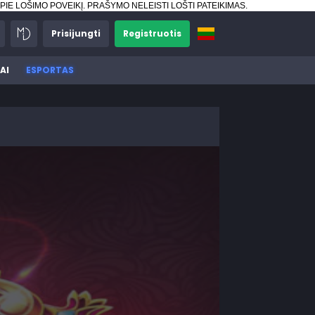
PIE LOŠIMO POVEIKĮ
.
PRAŠYMO NELEISTI LOŠTI PATEIKIMAS
.
Prisijungti
Registruotis
AI
ESPORTAS