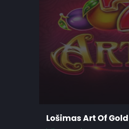
Lošimas
Art Of Gold