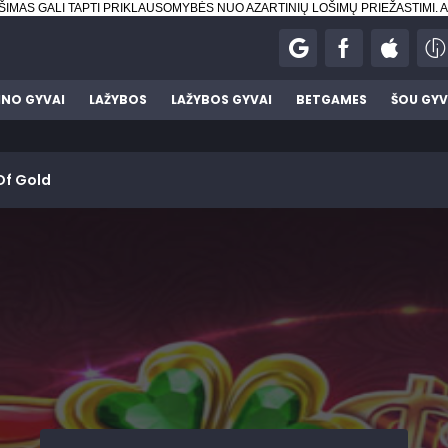
ŠIMAS GALI TAPTI PRIKLAUSOMYBĖS NUO AZARTINIŲ LOŠIMŲ PRIEŽASTIMI.
A
INO GYVAI
LAŽYBOS
LAŽYBOS GYVAI
BETGAMES
ŠOU GYV
Of Gold