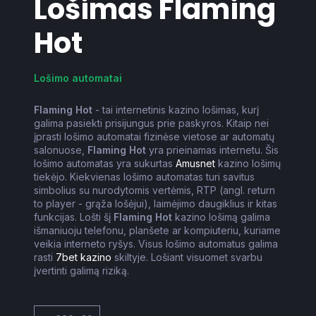
Lošimas
Flaming
Hot
Lošimo automatai
Flaming Hot
- tai internetinis kazino lošimas, kurį
galima pasiekti prisijungus prie paskyros. Kitaip nei
įprasti lošimo automatai fizinėse vietose ar automatų
salonuose,
Flaming Hot
yra prieinamas internetu. Šis
lošimo automatas yra sukurtas
Amusnet
kazino lošimų
tiekėjo. Kiekvienas lošimo automatas turi savitus
simbolius su nurodytomis vertėmis, RTP (angl. return
to player - grąža lošėjui), laimėjimo daugiklius ir kitas
funkcijas. Lošti šį
Flaming Hot
kazino lošimą galima
išmaniuoju telefonu, planšete ar kompiuteriu, kuriame
veikia interneto ryšys. Visus lošimo automatus galima
rasti
7bet kazino
skiltyje. Lošiant visuomet svarbu
įvertinti galimą riziką.