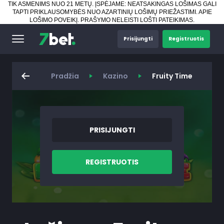
TIK ASMENIMS NUO 21 METŲ. ĮSPĖJAME: NEATSAKINGAS LOŠIMAS GALI
TAPTI PRIKLAUSOMYBĖS NUO AZARTINIŲ LOŠIMŲ PRIEŽASTIMI.
APIE
LOŠIMO POVEIKĮ
.
PRAŠYMO NELEISTI LOŠTI PATEIKIMAS
.
Prisijungti
Registruotis
Pradžia
Kazino
Fruity Time
PRISIJUNGTI
REGISTRUOTIS