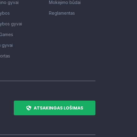
ino gyvai
Mokėjimo būdai
ybos
Reglamentas
ybos gyvai
tGames
 gyvai
ortas
i
ATSAKINGAS LOŠIMAS