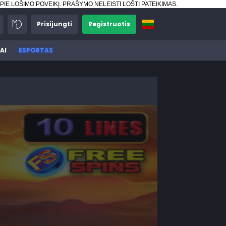
PIE LOŠIMO POVEIKĮ
.
PRAŠYMO NELEISTI LOŠTI PATEIKIMAS
.
Prisijungti
Registruotis
AI
ESPORTAS