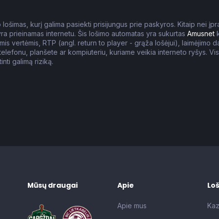
o lošimas, kurį galima pasiekti prisijungus prie paskyros. Kitaip nei įp
ra prieinamas internetu. Šis lošimo automatas yra sukurtas
Amusnet
k
s vertėmis, RTP (angl. return to player - grąža lošėjui), laimėjimo daug
elefonu, planšete ar kompiuteriu, kuriame veikia interneto ryšys. Vi
nti galimą riziką.
Mūsų draugai
Apie
Lo
Apie mus
Kaz