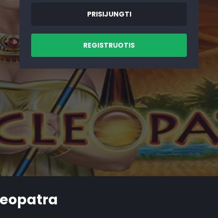
PRISIJUNGTI
REGISTRUOTIS
leopatra