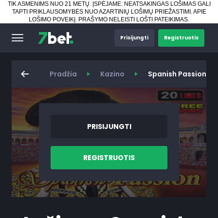
TIK ASMENIMS NUO 21 METŲ. ĮSPĖJAME: NEATSAKINGAS LOŠIMAS GALI
TAPTI PRIKLAUSOMYBĖS NUO AZARTINIŲ LOŠIMŲ PRIEŽASTIMI.
APIE
LOŠIMO POVEIKĮ
.
PRAŠYMO NELEISTI LOŠTI PATEIKIMAS
.
Prisijungti
Registruotis
Pradžia
Kazino
Spanish Passion
PRISIJUNGTI
REGISTRUOTIS