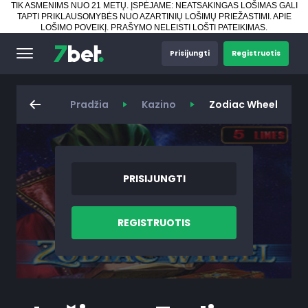
TIK ASMENIMS NUO 21 METŲ. ĮSPĖJAME: NEATSAKINGAS LOŠIMAS GALI
TAPTI PRIKLAUSOMYBĖS NUO AZARTINIŲ LOŠIMŲ PRIEŽASTIMI.
APIE
LOŠIMO POVEIKĮ
.
PRAŠYMO NELEISTI LOŠTI PATEIKIMAS
.
Prisijungti
Registruotis
Pradžia
Kazino
Zodiac Wheel
PRISIJUNGTI
REGISTRUOTIS