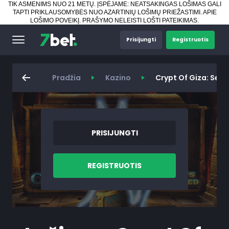
TIK ASMENIMS NUO 21 METŲ. ĮSPĖJAME: NEATSAKINGAS LOŠIMAS GALI
TAPTI PRIKLAUSOMYBĖS NUO AZARTINIŲ LOŠIMŲ PRIEŽASTIMI.
APIE
LOŠIMO POVEIKĮ
.
PRAŠYMO NELEISTI LOŠTI PATEIKIMAS
.
Prisijungti
Registruotis
Pradžia
Kazino
Crypt Of Giza: Secr
PRISIJUNGTI
REGISTRUOTIS