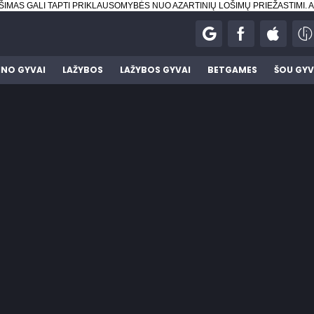
ŠIMAS GALI TAPTI PRIKLAUSOMYBĖS NUO AZARTINIŲ LOŠIMŲ PRIEŽASTIMI.
A
INO GYVAI
LAŽYBOS
LAŽYBOS GYVAI
BETGAMES
ŠOU GYV