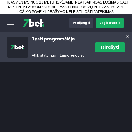
TIK ASMENIMS NUO 21 METŲ. ĮSPĖJAME: NEATSAKINGAS LOŠIMAS GALI
TAPTI PRIKLAUSOMYBĖS NUO AZARTINIŲ LOŠIMŲ PRIEŽASTIMI.
APIE
LOŠIMO POVEIKĮ
.
PRAŠYMO NELEISTI LOŠTI PATEIKIMAS
.
Prisijungti
Registruotis
Tęsti programėlėje
Įsirašyti
Atlik statymus ir žaisk lengviau!