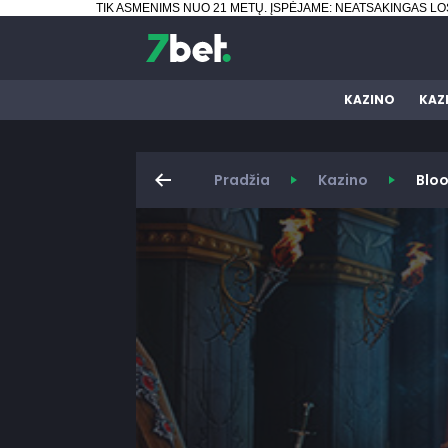
TIK ASMENIMS NUO 21 METŲ. ĮSPĖJAME: NEATSAKINGAS LO
KAZINO
KAZ
Pradžia
Kazino
Bloo