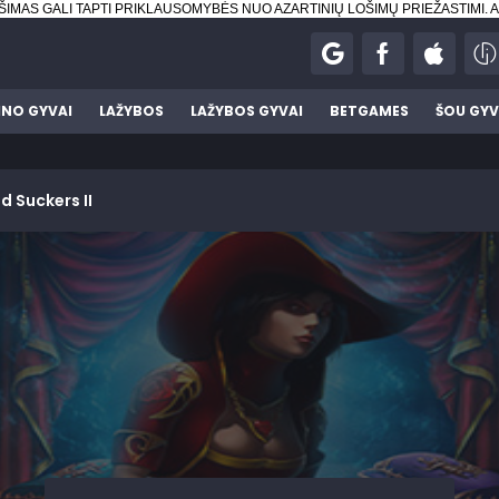
ŠIMAS GALI TAPTI PRIKLAUSOMYBĖS NUO AZARTINIŲ LOŠIMŲ PRIEŽASTIMI.
A
INO GYVAI
LAŽYBOS
LAŽYBOS GYVAI
BETGAMES
ŠOU GYV
d Suckers II