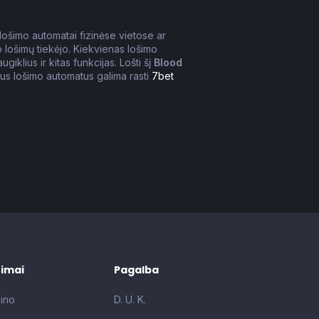
i lošimo automatai fizinėse vietose ar
 lošimų tiekėjo. Kiekvienas lošimo
iklius ir kitas funkcijas. Lošti šį
Blood
sus lošimo automatus galima rasti
7bet
šimai
Pagalba
ino
D. U. K.