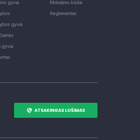
ino gyvai
Mokėjimo būdai
ybos
Reglamentas
ybos gyvai
tGames
 gyvai
ortas
i
ATSAKINGAS LOŠIMAS