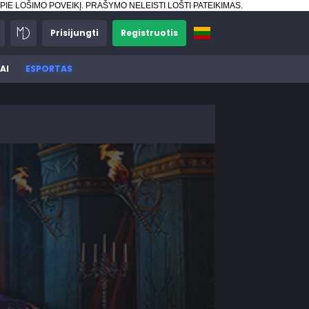
PIE LOŠIMO POVEIKĮ
.
PRAŠYMO NELEISTI LOŠTI PATEIKIMAS
.
Prisijungti
Registruotis
AI
ESPORTAS