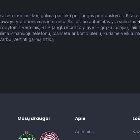
s kazino lošimas, kurį galima pasiekti prisijungus prie paskyros. Kitaip 
gaways
yra prieinamas internetu. Šis lošimo automatas yra sukurtas
R
odytomis vertėmis, RTP (angl. return to player - grąža lošėjui), laimėji
lima išmaniuoju telefonu, planšete ar kompiuteriu, kuriame veikia in
arbu įvertinti galimą riziką.
Mūsų draugai
Apie
Lo
Apie mus
Kaz