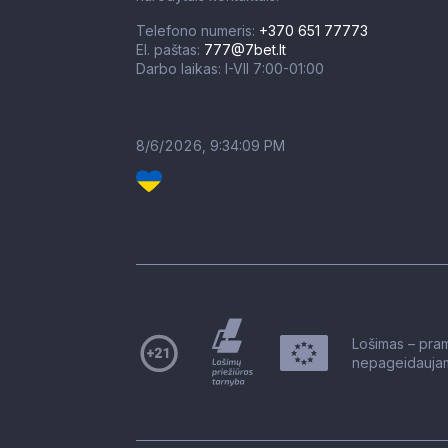
Telefono numeris:
+370 651 77773
El. paštas:
777@7bet.lt
Darbo laikas: I-VII 7:00-01:00
8/6/2026, 9:34:10 PM
Lošimas – pram
nepageidaujamų