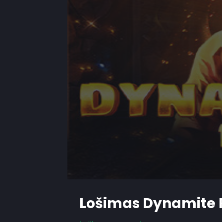
Lošimas
Dynamite 