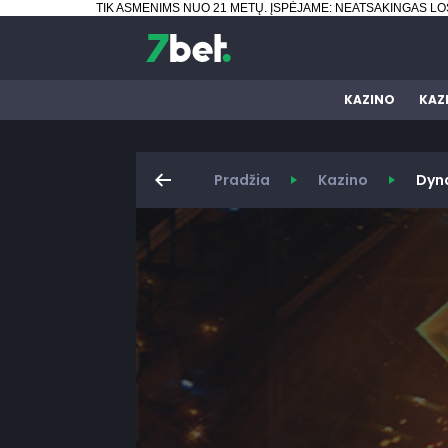
TIK ASMENIMS NUO 21 METŲ. ĮSPĖJAME: NEATSAKINGAS LO
KAZINO
KAZ
Pradžia
Kazino
Dyn