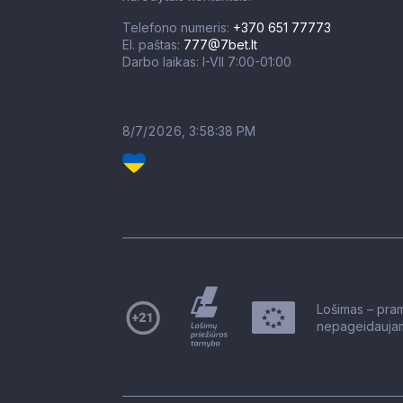
Telefono numeris:
+370 651 77773
El. paštas:
777@7bet.lt
Darbo laikas: I-VII 7:00-01:00
8/7/2026, 3:58:39 PM
Lošimas – pram
nepageidaujamų