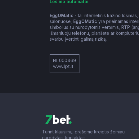
Lošimo automatai
EggOMatic
- tai internetinis kazino lošimas
salonuose,
EggOMatic
yra prieinamas inter
simbolius su nurodytomis vertėmis, RTP (angl. 
išmaniuoju telefonu, planšete ar kompiuteriu
svarbu įvertinti galimą riziką.
NL 000469
www.lpt.lt
Turint klausimų, prašome kreiptis žemiau
nurodytais kontaktais: