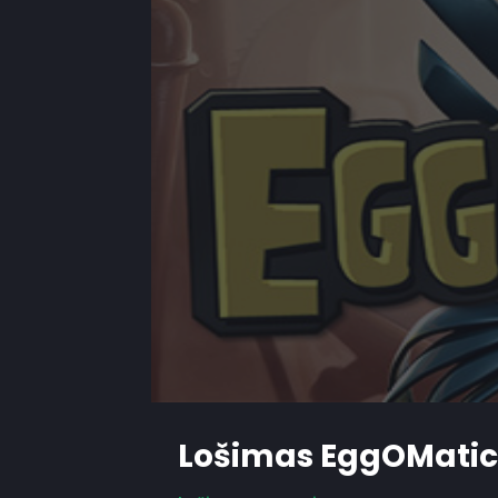
Lošimas
EggOMatic