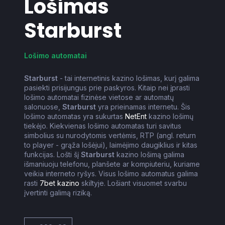
Lošimas
Starburst
Lošimo automatai
Starburst
- tai internetinis kazino lošimas, kurį galima
pasiekti prisijungus prie paskyros. Kitaip nei įprasti
lošimo automatai fizinėse vietose ar automatų
salonuose,
Starburst
yra prieinamas internetu. Šis
lošimo automatas yra sukurtas
NetEnt
kazino lošimų
tiekėjo. Kiekvienas lošimo automatas turi savitus
simbolius su nurodytomis vertėmis, RTP (angl. return
to player - grąža lošėjui), laimėjimo daugiklius ir kitas
funkcijas. Lošti šį
Starburst
kazino lošimą galima
išmaniuoju telefonu, planšete ar kompiuteriu, kuriame
veikia interneto ryšys. Visus lošimo automatus galima
rasti
7bet kazino
skiltyje. Lošiant visuomet svarbu
įvertinti galimą riziką.