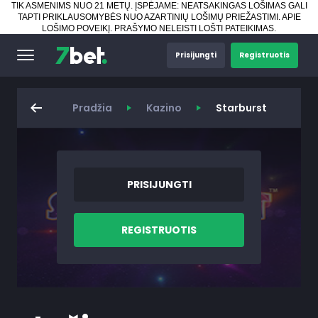
TIK ASMENIMS NUO 21 METŲ. ĮSPĖJAME: NEATSAKINGAS LOŠIMAS GALI
TAPTI PRIKLAUSOMYBĖS NUO AZARTINIŲ LOŠIMŲ PRIEŽASTIMI.
APIE
LOŠIMO POVEIKĮ
.
PRAŠYMO NELEISTI LOŠTI PATEIKIMAS
.
Prisijungti
Registruotis
Pradžia
Kazino
Starburst
PRISIJUNGTI
REGISTRUOTIS