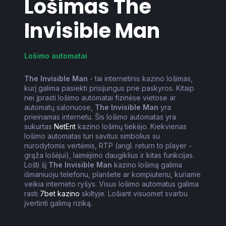
Lošimas
The
Invisible Man
Lošimo automatai
The Invisible Man
- tai internetinis kazino lošimas,
kurį galima pasiekti prisijungus prie paskyros. Kitaip
nei įprasti lošimo automatai fizinėse vietose ar
automatų salonuose,
The Invisible Man
yra
prieinamas internetu. Šis lošimo automatas yra
sukurtas
NetEnt
kazino lošimų tiekėjo. Kiekvienas
lošimo automatas turi savitus simbolius su
nurodytomis vertėmis, RTP (angl. return to player -
grąža lošėjui), laimėjimo daugiklius ir kitas funkcijas.
Lošti šį
The Invisible Man
kazino lošimą galima
išmaniuoju telefonu, planšete ar kompiuteriu, kuriame
veikia interneto ryšys. Visus lošimo automatus galima
rasti
7bet kazino
skiltyje. Lošiant visuomet svarbu
įvertinti galimą riziką.