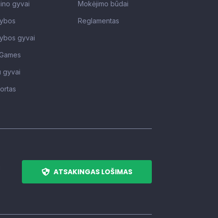
ino gyvai
Mokėjimo būdai
ybos
Reglamentas
ybos gyvai
tGames
 gyvai
ortas
i
ATSAKINGAS LOŠIMAS