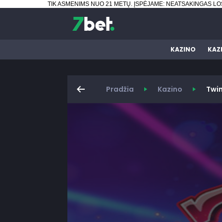
TIK ASMENIMS NUO 21 METŲ. ĮSPĖJAME: NEATSAKINGAS LO
KAZINO
KAZ
Pradžia
Kazino
Twi