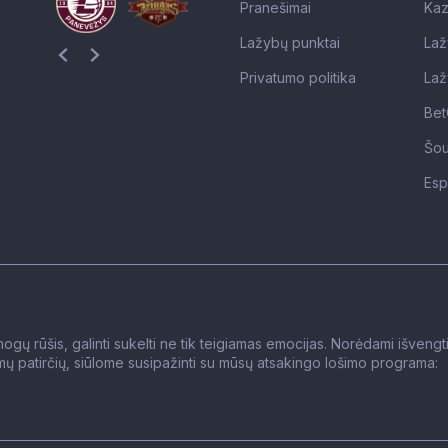
Pranešimai
Kaz
Lažybų punktai
Laž
Privatumo politika
Laž
Be
Šou
Esp
ogų rūšis, galinti sukelti ne tik teigiamas emocijas. Norėdami išvengt
 patirčių, siūlome susipažinti su mūsų atsakingo lošimo programa: