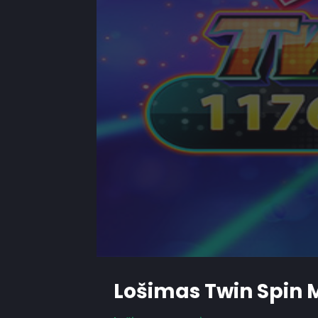
Lošimas
Twin Spin