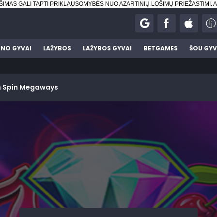
ŠIMAS GALI TAPTI PRIKLAUSOMYBĖS NUO AZARTINIŲ LOŠIMŲ PRIEŽASTIMI.
A
INO GYVAI
LAŽYBOS
LAŽYBOS GYVAI
BETGAMES
ŠOU GYV
n Spin Megaways