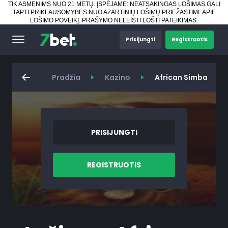
TIK ASMENIMS NUO 21 METŲ. ĮSPĖJAME: NEATSAKINGAS LOŠIMAS GALI
TAPTI PRIKLAUSOMYBĖS NUO AZARTINIŲ LOŠIMŲ PRIEŽASTIMI.
APIE
LOŠIMO POVEIKĮ
.
PRAŠYMO NELEISTI LOŠTI PATEIKIMAS
.
Prisijungti
Registruotis
Pradžia
Kazino
African Simba
PRISIJUNGTI
REGISTRUOTIS