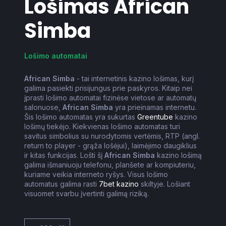
Lošimas
African
Simba
Lošimo automatai
African Simba
- tai internetinis kazino lošimas, kurį
galima pasiekti prisijungus prie paskyros. Kitaip nei
įprasti lošimo automatai fizinėse vietose ar automatų
salonuose,
African Simba
yra prieinamas internetu.
Šis lošimo automatas yra sukurtas
Greentube
kazino
lošimų tiekėjo. Kiekvienas lošimo automatas turi
savitus simbolius su nurodytomis vertėmis, RTP (angl.
return to player - grąža lošėjui), laimėjimo daugiklius
ir kitas funkcijas. Lošti šį
African Simba
kazino lošimą
galima išmaniuoju telefonu, planšete ar kompiuteriu,
kuriame veikia interneto ryšys. Visus lošimo
automatus galima rasti
7bet kazino
skiltyje. Lošiant
visuomet svarbu įvertinti galimą riziką.