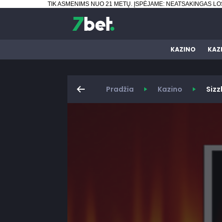
TIK ASMENIMS NUO 21 METŲ. ĮSPĖJAME: NEATSAKINGAS LO
KAZINO
KAZ
Pradžia
Kazino
Sizz