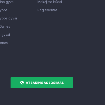
ino gyvai
Mokėjimo būdai
ybos
Reglamentas
ybos gyvai
tGames
 gyvai
ortas
i
ATSAKINGAS LOŠIMAS