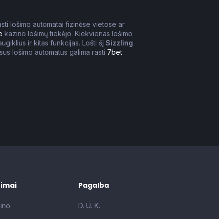
rasti lošimo automatai fizinėse vietose ar
e
kazino lošimų tiekėjo. Kiekvienas lošimo
iklius ir kitas funkcijas. Lošti šį
Sizzling
isus lošimo automatus galima rasti
7bet
šimai
Pagalba
ino
D. U. K.