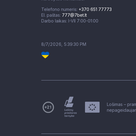
Telefono numeris:
+370 651 77773
El. paštas:
777@7bet.lt
Darbo laikas: I-VII 7:00-01:00
8/7/2026, 5:39:30 PM
Lošimas – pram
nepageidaujamų