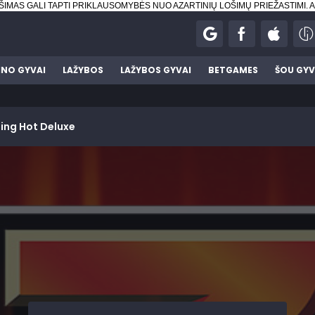
ŠIMAS GALI TAPTI PRIKLAUSOMYBĖS NUO AZARTINIŲ LOŠIMŲ PRIEŽASTIMI.
A
INO GYVAI
LAŽYBOS
LAŽYBOS GYVAI
BETGAMES
ŠOU GYV
ling Hot Deluxe