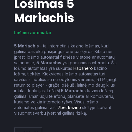
Lošimas
5
Mariachis
Lošimo automatai
5 Mariachis
- tai internetinis kazino lošimas, kurį
galima pasiekti prisijungus prie paskyros. Kitaip nei
įprasti lošimo automatai fizinėse vietose ar automatų
salonuose,
5 Mariachis
yra prieinamas internetu. Šis
lošimo automatas yra sukurtas
Habanero
kazino
lošimų tiekėjo. Kiekvienas lošimo automatas turi
savitus simbolius su nurodytomis vertėmis, RTP (angl.
return to player - grąža lošėjui), laimėjimo daugiklius
ir kitas funkcijas. Lošti šį
5 Mariachis
kazino lošimą
galima išmaniuoju telefonu, planšete ar kompiuteriu,
kuriame veikia interneto ryšys. Visus lošimo
automatus galima rasti
7bet kazino
skiltyje. Lošiant
visuomet svarbu įvertinti galimą riziką.