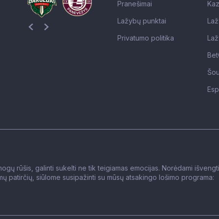
Pranešimai
Kaz
Lažybų punktai
Laž
Privatumo politika
Laž
Be
Šou
Esp
ogų rūšis, galinti sukelti ne tik teigiamas emocijas. Norėdami išvengt
 patirčių, siūlome susipažinti su mūsų atsakingo lošimo programa: