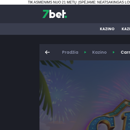
TIK ASMENIMS NUO 21 METŲ. ĮSPĖJAME: NEATSAKINGAS LO
KAZINO
KAZ
Pradžia
Kazino
Carn