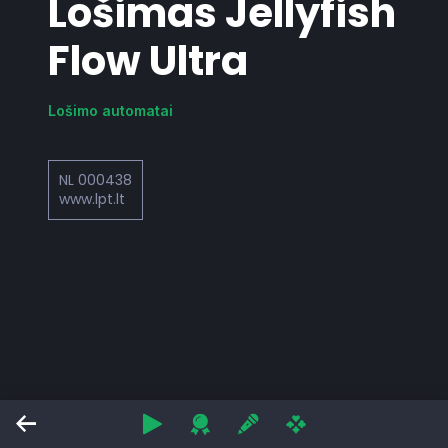
Lošimas
Jellyfish
Flow Ultra
Lošimo automatai
NL 000438
www.lpt.lt