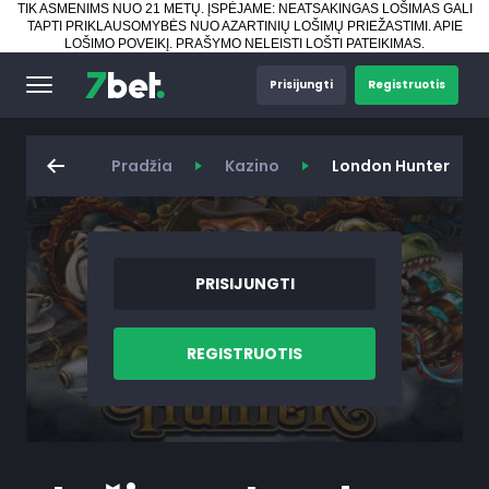
TIK ASMENIMS NUO 21 METŲ. ĮSPĖJAME: NEATSAKINGAS LOŠIMAS GALI
TAPTI PRIKLAUSOMYBĖS NUO AZARTINIŲ LOŠIMŲ PRIEŽASTIMI.
APIE
LOŠIMO POVEIKĮ
.
PRAŠYMO NELEISTI LOŠTI PATEIKIMAS
.
Prisijungti
Registruotis
Pradžia
Kazino
London Hunter
PRISIJUNGTI
REGISTRUOTIS