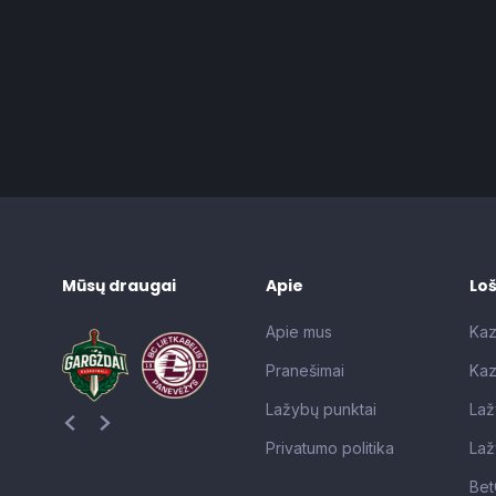
Mūsų draugai
Apie
Lo
Apie mus
Kaz
Pranešimai
Kaz
Lažybų punktai
Laž
Privatumo politika
Laž
Be