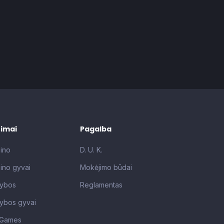
šimai
Pagalba
ino
D. U. K.
ino gyvai
Mokėjimo būdai
ybos
Reglamentas
ybos gyvai
tGames