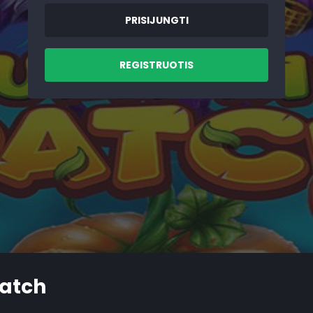
PRISIJUNGTI
REGISTRUOTIS
atch