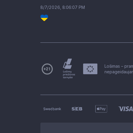
8/7/2026, 8:06:07 PM
Lošimas – pram
nepageidaujamų