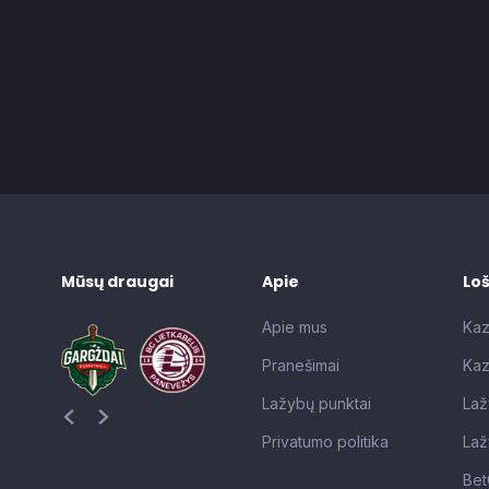
Mūsų draugai
Apie
Lo
Apie mus
Kaz
Pranešimai
Kaz
Lažybų punktai
Laž
Privatumo politika
Laž
Be