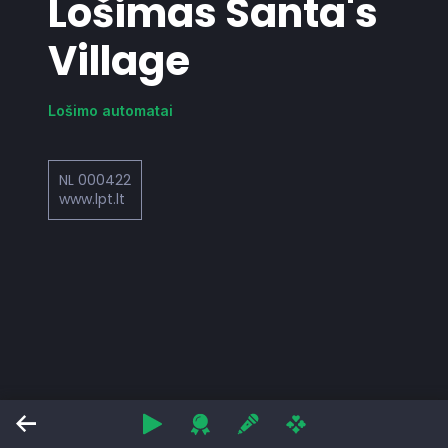
Lošimas
Santa's
Village
Lošimo automatai
NL 000422
www.lpt.lt