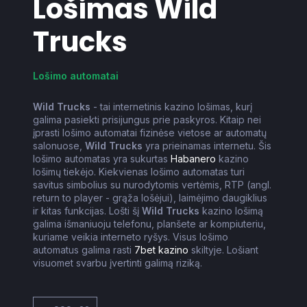
Lošimas
Wild
Trucks
Lošimo automatai
Wild Trucks
- tai internetinis kazino lošimas, kurį
galima pasiekti prisijungus prie paskyros. Kitaip nei
įprasti lošimo automatai fizinėse vietose ar automatų
salonuose,
Wild Trucks
yra prieinamas internetu. Šis
lošimo automatas yra sukurtas
Habanero
kazino
lošimų tiekėjo. Kiekvienas lošimo automatas turi
savitus simbolius su nurodytomis vertėmis, RTP (angl.
return to player - grąža lošėjui), laimėjimo daugiklius
ir kitas funkcijas. Lošti šį
Wild Trucks
kazino lošimą
galima išmaniuoju telefonu, planšete ar kompiuteriu,
kuriame veikia interneto ryšys. Visus lošimo
automatus galima rasti
7bet kazino
skiltyje. Lošiant
visuomet svarbu įvertinti galimą riziką.