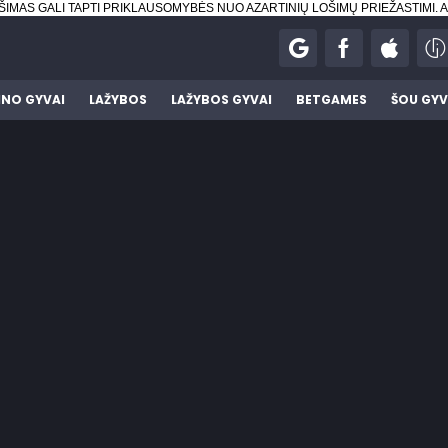
ŠIMAS GALI TAPTI PRIKLAUSOMYBĖS NUO AZARTINIŲ LOŠIMŲ PRIEŽASTIMI.
A
INO GYVAI
LAŽYBOS
LAŽYBOS GYVAI
BETGAMES
ŠOU GYV