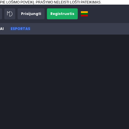
PIE LOŠIMO POVEIKĮ
.
PRAŠYMO NELEISTI LOŠTI PATEIKIMAS
.
Prisijungti
Registruotis
AI
ESPORTAS