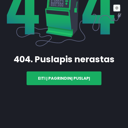
404. Puslapis nerastas
EITI Į PAGRINDINĮ PUSLAPĮ