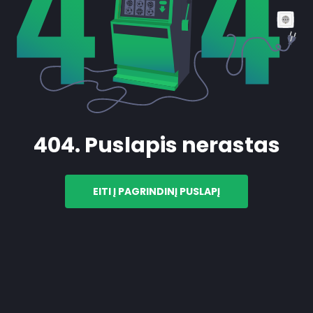
404. Puslapis nerastas
EITI Į PAGRINDINĮ PUSLAPĮ