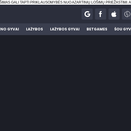
ŠIMAS GALI TAPTI PRIKLAUSOMYBĖS NUO AZARTINIŲ LOŠIMŲ PRIEŽASTIMI.
A
INO GYVAI
LAŽYBOS
LAŽYBOS GYVAI
BETGAMES
ŠOU GYV