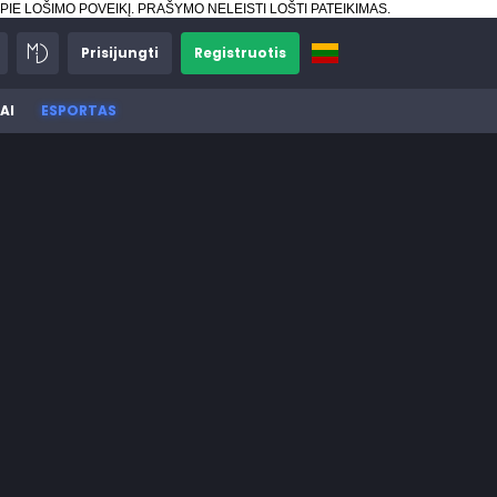
PIE LOŠIMO POVEIKĮ
.
PRAŠYMO NELEISTI LOŠTI PATEIKIMAS
.
Prisijungti
Registruotis
AI
ESPORTAS