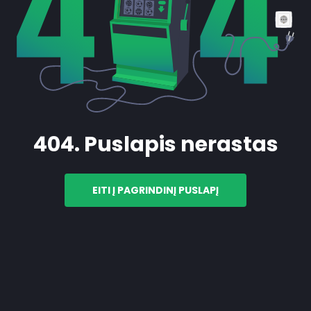
404. Puslapis nerastas
EITI Į PAGRINDINĮ PUSLAPĮ