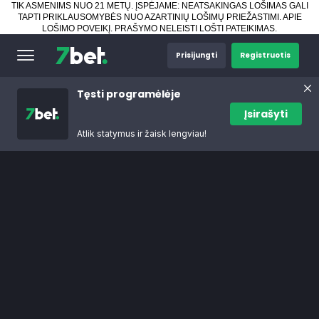
TIK ASMENIMS NUO 21 METŲ. ĮSPĖJAME: NEATSAKINGAS LOŠIMAS GALI
TAPTI PRIKLAUSOMYBĖS NUO AZARTINIŲ LOŠIMŲ PRIEŽASTIMI.
APIE
LOŠIMO POVEIKĮ
.
PRAŠYMO NELEISTI LOŠTI PATEIKIMAS
.
Prisijungti
Registruotis
Tęsti programėlėje
Įsirašyti
Atlik statymus ir žaisk lengviau!