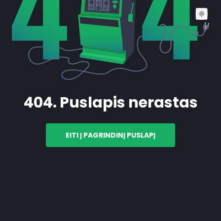
404. Puslapis nerastas
EITI Į PAGRINDINĮ PUSLAPĮ