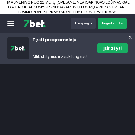
TIK ASMENIMS NUO 21 METŲ. ĮSPĖJAME: NEATSAKINGAS LOŠIMAS GALI
TAPTI PRIKLAUSOMYBĖS NUO AZARTINIŲ LOŠIMŲ PRIEŽASTIMI.
APIE
LOŠIMO POVEIKĮ
.
PRAŠYMO NELEISTI LOŠTI PATEIKIMAS
.
Prisijungti
Registruotis
Tęsti programėlėje
Įsirašyti
Atlik statymus ir žaisk lengviau!