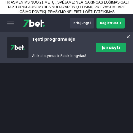
TIK ASMENIMS NUO 21 METŲ. ĮSPĖJAME: NEATSAKINGAS LOŠIMAS GALI
TAPTI PRIKLAUSOMYBĖS NUO AZARTINIŲ LOŠIMŲ PRIEŽASTIMI.
APIE
LOŠIMO POVEIKĮ
.
PRAŠYMO NELEISTI LOŠTI PATEIKIMAS
.
Prisijungti
Registruotis
Tęsti programėlėje
Įsirašyti
Atlik statymus ir žaisk lengviau!