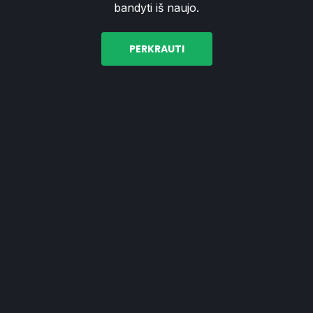
bandyti iš naujo.
PERKRAUTI