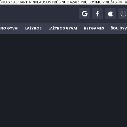
ŠIMAS GALI TAPTI PRIKLAUSOMYBĖS NUO AZARTINIŲ LOŠIMŲ PRIEŽASTIMI.
A
INO GYVAI
LAŽYBOS
LAŽYBOS GYVAI
BETGAMES
ŠOU GYV