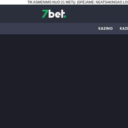
TIK ASMENIMS NUO 21 METŲ. ĮSPĖJAME: NEATSAKINGAS LO
KAZINO
KAZ