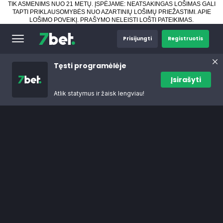
TIK ASMENIMS NUO 21 METŲ. ĮSPĖJAME: NEATSAKINGAS LOŠIMAS GALI
TAPTI PRIKLAUSOMYBĖS NUO AZARTINIŲ LOŠIMŲ PRIEŽASTIMI.
APIE
LOŠIMO POVEIKĮ
.
PRAŠYMO NELEISTI LOŠTI PATEIKIMAS
.
Prisijungti
Registruotis
Tęsti programėlėje
Įsirašyti
Atlik statymus ir žaisk lengviau!