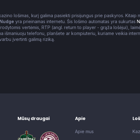
 kazino lošimas, kurį galima pasiekti prisijungus prie paskyros. Kitaip 
xNudge
yra prieinamas internetu. Šis lošimo automatas yra sukurtas
N
odytomis vertėmis, RTP (angl. return to player - grąža lošėjui), laimėj
a išmaniuoju telefonu, planšete ar kompiuteriu, kuriame veikia inter
arbu įvertinti galimą riziką.
Mūsų draugai
Apie
Lo
Apie mus
Kaz