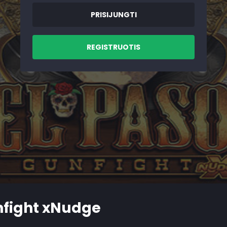
PRISIJUNGTI
REGISTRUOTIS
nfight xNudge