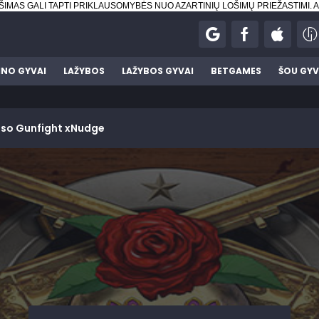
ŠIMAS GALI TAPTI PRIKLAUSOMYBĖS NUO AZARTINIŲ LOŠIMŲ PRIEŽASTIMI.
A
INO GYVAI
LAŽYBOS
LAŽYBOS GYVAI
BETGAMES
ŠOU GYV
aso Gunfight xNudge